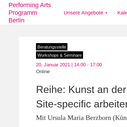
Performing Arts
Programm
Unsere Angebote
Kal
Main
Berlin
navigation
Direkt
Beratungsstelle
zum
Workshops & Seminare
Inhalt
20. Januar 2021 | 14:00 -
17:00
Online
Reihe: Kunst an der 
Site-specific arbeit
Mit Ursula Maria Berzborn (Küns