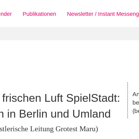
ender
Publikationen
Newsletter / Instant Messeng
An
frischen Luft SpielStadt:
be
en in Berlin und Umland
(
b
tlerische Leitung Grotest Maru)