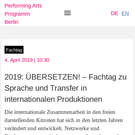
Performing Arts
DE
EN
Programm
Toggle
Berlin
navigation
Skip
Fachtag
to
4. April 2019 | 10:30
main
content
2019: ÜBERSETZEN! – Fachtag zu
Sprache und Transfer in
internationalen Produktionen
Die internationale Zusammenarbeit in den freien
darstellenden Künsten hat sich in den letzten Jahren
verändert und entwickelt. Netzwerke und