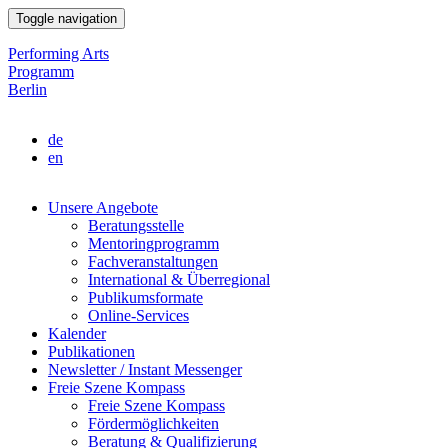
Direkt
Toggle navigation
zum
Inhalt
Performing Arts
Programm
Berlin
de
en
Unsere Angebote
Beratungsstelle
Main
Mentoringprogramm
navigation
Fachveranstaltungen
International & Überregional
Publikumsformate
Online-Services
Kalender
Publikationen
Newsletter / Instant Messenger
Freie Szene Kompass
Freie Szene Kompass
Fördermöglichkeiten
Beratung & Qualifizierung