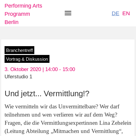
Performing Arts
DE
EN
Programm
Toggle
Berlin
navigation
Direkt
Branchentreff
zum
Vortrag & Diskussion
Inhalt
3. Oktober 2020 | 14:00 -
15:00
Uferstudio 1
Und jetzt... Vermittlung!?
Wie vermitteln wir das Unvermittelbare? Wer darf
teilnehmen und wen verlieren wir auf dem Weg?
Fragen, die die Vermittlungsexpertinnen Lina Zehelein
(Leitung Abteilung „Mitmachen und Vermittlung“,