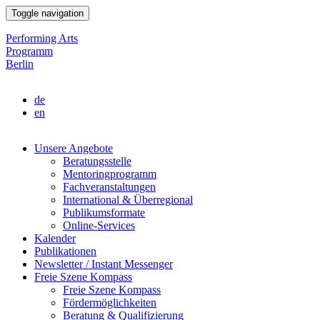
Direkt
Toggle navigation
zum
Inhalt
Performing Arts
Programm
Berlin
de
en
Unsere Angebote
Beratungsstelle
Main
Mentoringprogramm
navigation
Fachveranstaltungen
International & Überregional
Publikumsformate
Online-Services
Kalender
Publikationen
Newsletter / Instant Messenger
Freie Szene Kompass
Freie Szene Kompass
Fördermöglichkeiten
Beratung & Qualifizierung