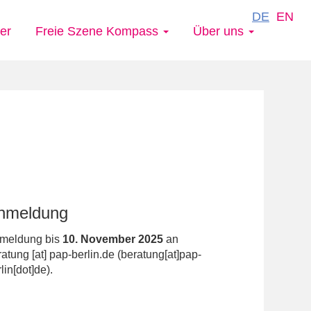
DE
EN
er
Freie Szene Kompass
Über uns
nmeldung
meldung bis
10. November 2025
an
ratung
[at]
pap-berlin.de
(
beratung[at]pap-
lin[dot]de
)
.