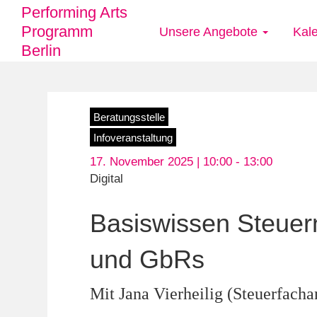
Performing Arts
Programm
Unsere Angebote
Kal
Main
Berlin
navigation
Direkt
Beratungsstelle
zum
Infoveranstaltung
Inhalt
17. November 2025 | 10:00 -
13:00
Digital
Basiswissen Steuern
und GbRs
Mit Jana Vierheilig (Steuerfacha