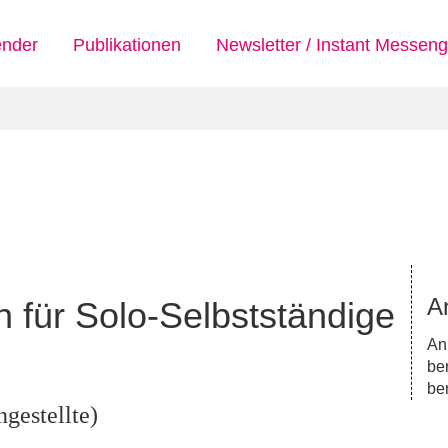
ender
Publikationen
Newsletter / Instant Messeng
A
 für Solo-Selbstständige
An
be
ber
ngestellte)