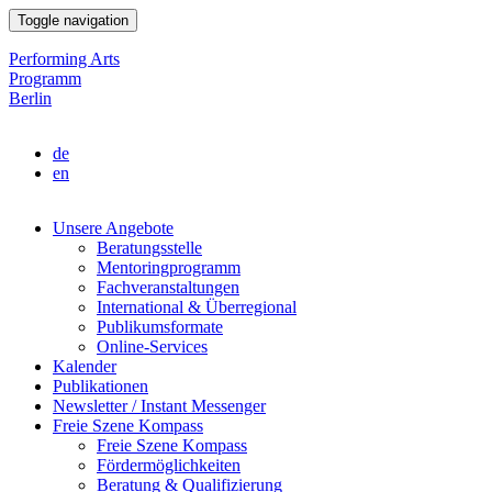
Direkt
Toggle navigation
zum
Inhalt
Performing Arts
Programm
Berlin
de
en
Unsere Angebote
Beratungsstelle
Main
Mentoringprogramm
navigation
Fachveranstaltungen
International & Überregional
Publikumsformate
Online-Services
Kalender
Publikationen
Newsletter / Instant Messenger
Freie Szene Kompass
Freie Szene Kompass
Fördermöglichkeiten
Beratung & Qualifizierung