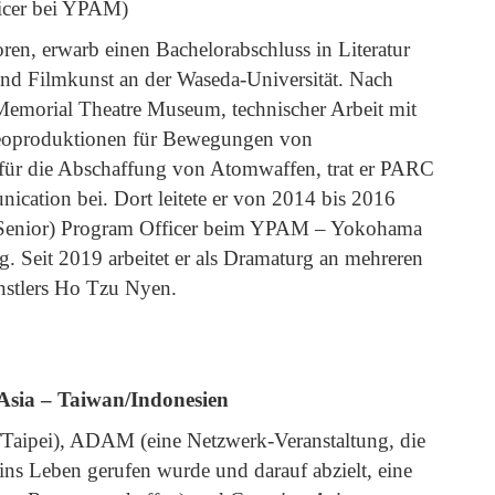
icer bei YPAM
)
en, erwarb einen Bachelorabschluss in Literatur
und Filmkunst an der Waseda-Universität. Nach
Memorial Theatre Museum, technischer Arbeit mit
deoproduktionen für Bewegungen von
 für die Abschaffung von Atomwaffen, trat er PARC
ication bei. Dort leitete er von 2014 bis 2016
 (Senior) Program Officer beim YPAM – Yokohama
ig. Seit 2019 arbeitet er als Dramaturg an mehreren
nstlers Ho Tzu Nyen.
Asia – Taiwan/Indonesien
s/Taipei), ADAM (eine Netzwerk-Veranstaltung, die
ns Leben gerufen wurde und darauf abzielt, eine