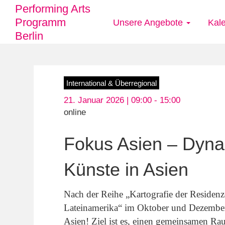
Performing Arts
Programm
Unsere Angebote
Kal
Main
Berlin
navigation
Direkt
International & Überregional
zum
21. Januar 2026 | 09:00 -
15:00
Inhalt
online
Fokus Asien – Dyna
Künste in Asien
Nach der Reihe „Kartografie der Reside
Lateinamerika“ im Oktober und Dezember
Asien! Ziel ist es, einen gemeinsamen Ra