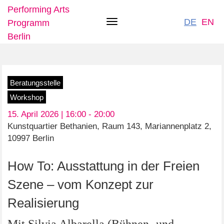
Performing Arts
DE
EN
Programm
Toggle
Berlin
navigation
Direkt
Beratungsstelle
zum
Workshop
Inhalt
15. April 2026 | 16:00 -
20:00
Kunstquartier Bethanien, Raum 143, Mariannenplatz 2,
10997 Berlin
How To: Ausstattung in der Freien
Szene – vom Konzept zur
Realisierung