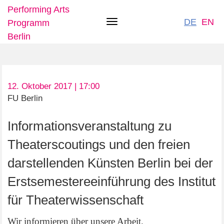
Performing Arts
DE
EN
Programm
Toggle
Berlin
navigation
Direkt
12. Oktober 2017 | 17:00
zum
FU Berlin
Inhalt
Informationsveranstaltung zu
Theaterscoutings und den freien
darstellenden Künsten Berlin bei der
Erstsemestereeinführung des Institut
für Theaterwissenschaft
Wir informieren über unsere Arbeit.