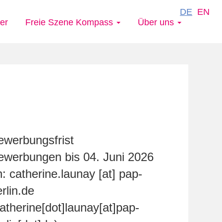
DE
EN
er
Freie Szene Kompass
Über uns
ewerbungsfrist
ewerbungen bis 04. Juni 2026
n:
catherine.launay
[at]
pap-
rlin.de
atherine[dot]launay[at]pap-