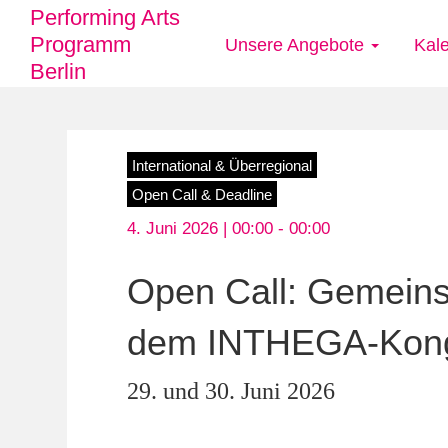
Performing Arts
Programm
Unsere Angebote
Kal
Main
Berlin
navigation
Direkt
International & Überregional
zum
Open Call & Deadline
Inhalt
4. Juni 2026 | 00:00 -
00:00
Open Call: Gemeins
dem INTHEGA-Kongr
29. und 30. Juni 2026