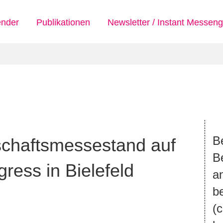
ender
Publikationen
Newsletter / Instant Messeng
B
chaftsmessestand auf
B
ess in Bielefeld
a
be
(
c