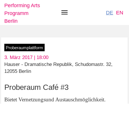
Performing Arts
DE
EN
Programm
Toggle
Berlin
navigation
Direkt
Proberaumplattform
zum
3. März 2017 | 18:00
Inhalt
Hauser - Dramatische Republik, Schudomastr. 32,
12055 Berlin
Proberaum Café #3
Bietet Vernetzungsund Austauschmöglichkeit.