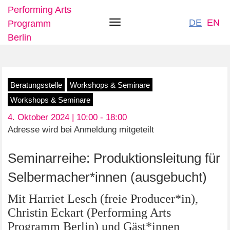
Performing Arts
DE
EN
Programm
Toggle
Berlin
navigation
Direkt
Beratungsstelle
Workshops & Seminare
zum
Workshops & Seminare
Inhalt
4. Oktober 2024 | 10:00 -
18:00
Adresse wird bei Anmeldung mitgeteilt
Seminarreihe: Produktionsleitung für
Selbermacher*innen (ausgebucht)
Mit Harriet Lesch (freie Producer*in),
Christin Eckart (Performing Arts
Programm Berlin) und Gäst*innen