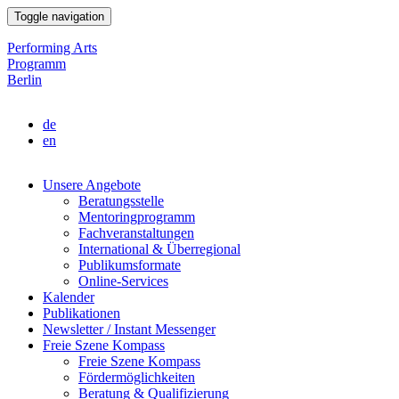
Direkt
Toggle navigation
zum
Inhalt
Performing Arts
Programm
Berlin
de
en
Unsere Angebote
Beratungsstelle
Main
Mentoringprogramm
navigation
Fachveranstaltungen
International & Überregional
Publikumsformate
Online-Services
Kalender
Publikationen
Newsletter / Instant Messenger
Freie Szene Kompass
Freie Szene Kompass
Fördermöglichkeiten
Beratung & Qualifizierung