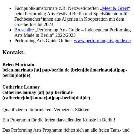
Fachpublikumsformate z.B. Netzwerktreffen
„Meet & Greet“
beim Performing Arts Festival Berlin und Spielstättentour f
ü
r
Fachbesucher*innen aus Algerien in Kooperation mit dem
Goethe-Institut 2023
Broschüre
„Performing Arts Guide – Independent Performing
Arts Made in Berlin” 2022/2023
Performing Arts Guide Online:
www.performingarts-guide.de
Kontakt:
Belén Marinato
belen.marinato
[at]
pap-berlin.de
(belen[dot]marinato[at]pap-
berlin[dot]de)
Catherine Launay
catherine.launay
[at]
pap-berlin.de
(catherine[dot]launay[at]pap-berlin[dot]de)
Qualifizieren. Informieren. Vernetzen. Stärken.
Ein Programm für die freien darstellenden Künste in Berlin!
Das Performing Arts Programm richtet sich an alle freien Tanz- und