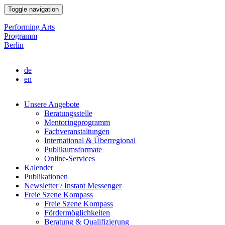
Direkt
Toggle navigation
zum
Inhalt
Performing Arts
Programm
Berlin
de
en
Unsere Angebote
Beratungsstelle
Main
Mentoringprogramm
navigation
Fachveranstaltungen
International & Überregional
Publikumsformate
Online-Services
Kalender
Publikationen
Newsletter / Instant Messenger
Freie Szene Kompass
Freie Szene Kompass
Fördermöglichkeiten
Beratung & Qualifizierung