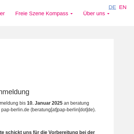
DE
EN
er
Freie Szene Kompass
Über uns
nmeldung
meldung bis
10. Januar 2025
an
beratung
]
pap-berlin.de
(beratung[at]pap-berlin[dot]de)
.
tte schickt uns für die Vorbereitung bei der