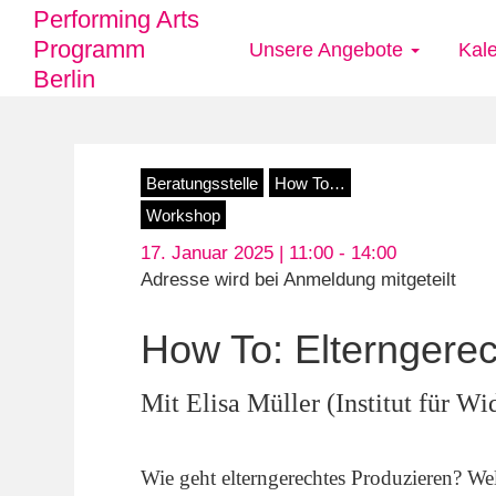
Performing Arts
Programm
Unsere Angebote
Kal
Main
Berlin
navigation
Direkt
Beratungsstelle
How To…
zum
Workshop
Inhalt
17. Januar 2025 | 11:00 -
14:00
Adresse wird bei Anmeldung mitgeteilt
How To: Elterngerec
Mit Elisa Müller (Institut für W
Wie geht elterngerechtes Produzieren? W