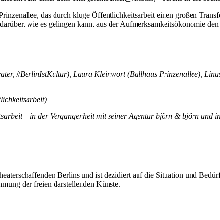
zenallee, das durch kluge Öffentlichkeitsarbeit einen großen Transfor
rüber, wie es gelingen kann, aus der Aufmerksamkeitsökonomie den S
er, #BerlinIstKultur), Laura Kleinwort (Ballhaus Prinzenallee), Linu
ichkeitsarbeit)
itsarbeit – in der Vergangenheit mit seiner Agentur björn & björn und i
eaterschaffenden Berlins und ist dezidiert auf die Situation und Bedürf
hmung der freien darstellenden Künste.