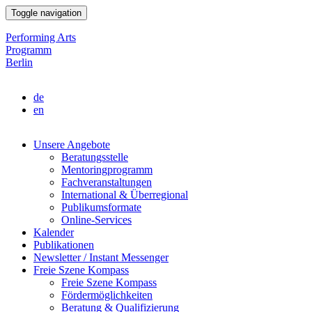
Direkt
Toggle navigation
zum
Inhalt
Performing Arts
Programm
Berlin
de
en
Unsere Angebote
Beratungsstelle
Main
Mentoringprogramm
navigation
Fachveranstaltungen
International & Überregional
Publikumsformate
Online-Services
Kalender
Publikationen
Newsletter / Instant Messenger
Freie Szene Kompass
Freie Szene Kompass
Fördermöglichkeiten
Beratung & Qualifizierung