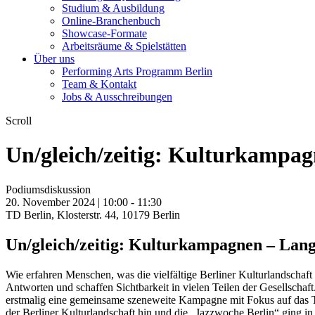
Studium & Ausbildung
Online-Branchenbuch
Showcase-Formate
Arbeitsräume & Spielstätten
Über uns
Performing Arts Programm Berlin
Team & Kontakt
Jobs & Ausschreibungen
Scroll
Un/gleich/zeitig: Kulturkampagn
Podiumsdiskussion
20. November 2024 | 10:00 -
11:30
TD Berlin, Klosterstr. 44, 10179 Berlin
Un/gleich/zeitig: Kulturkampagnen – Langfr
Wie erfahren Menschen, was die vielfältige Berliner Kulturlandschaft
Antworten und schaffen Sichtbarkeit in vielen Teilen der Gesellscha
erstmalig eine gemeinsame szeneweite Kampagne mit Fokus auf das 
der Berliner Kulturlandschaft hin und die „Jazzwoche Berlin“ ging in d