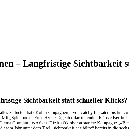
en – Langfristige Sichtbarkeit st
istige Sichtbarkeit statt schneller Klicks?
 alles zu bieten hat? Kulturkampagnen – von catchy Plakaten bis hin z
ft. Mit „Spielraum – Freie Szene Tage der darstellenden Künste Berlin
Thema Community-Arbeit. Die im Oktober gestartete Kampagne „#Berlin
iesem Jahr unter dem Titel „sichtbarkeit_visibility“ bereits in die sech