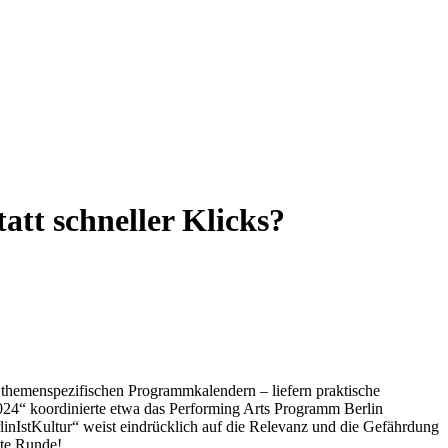
att schneller Klicks?
u themenspezifischen Programmkalendern – liefern praktische
 2024“ koordinierte etwa das Performing Arts Programm Berlin
IstKultur“ weist eindrücklich auf die Relevanz und die Gefährdung
ste Runde!