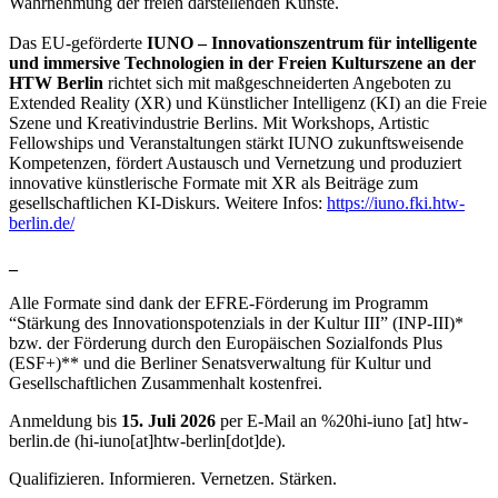
Wahrnehmung der freien darstellenden Künste.
Das EU-geförderte
IUNO – Innovationszentrum für intelligente
und immersive Technologien in der Freien Kulturszene an der
HTW Berlin
richtet sich mit maßgeschneiderten Angeboten zu
Extended Reality (XR) und Künstlicher Intelligenz (KI) an die Freie
Szene und Kreativindustrie Berlins. Mit Workshops, Artistic
Fellowships und Veranstaltungen stärkt IUNO zukunftsweisende
Kompetenzen, fördert Austausch und Vernetzung und produziert
innovative künstlerische Formate mit XR als Beiträge zum
gesellschaftlichen KI-Diskurs. Weitere Infos:
https://iuno.fki.htw-
berlin.de/
_
Alle Formate sind dank der EFRE-Förderung im Programm
“Stärkung des Innovationspotenzials in der Kultur III” (INP-III)*
bzw. der Förderung durch den Europäischen Sozialfonds Plus
(ESF+)** und die Berliner Senatsverwaltung für Kultur und
Gesellschaftlichen Zusammenhalt kostenfrei.
Anmeldung bis
15. Juli 2026
per E-Mail an
%20hi-iuno
[at]
htw-
berlin.de
(hi-iuno[at]htw-berlin[dot]de)
.
Qualifizieren. Informieren. Vernetzen. Stärken.