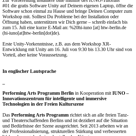
Zur Vorbereitung installiere bitte mithilfe des IUNO-Tutorials
#01 die gratis Software Unity auf Deinem eigenen Laptop, öffne die
Software schon einmal zu Hause und bringe Deinen Computer zum
Workshop mit. Solltest Du Probleme bei der Installation oder
Öffnung haben, unterstützen wir Dich gerne – schreib einfach bis
zum 15. Juli eine kurze E-Mail an:
%20hi-iuno
[at]
htw-berlin.de
(hi-iuno[at]htw-berlin[dot]de)
.
Erste Unity-Vorkenntnisse, z.B. aus dem Workshop XR-
Entwicklung mit Unity am 16. Juli von 9:30 bis 13.30 Uhr sind von
Vorteil, aber keine Voraussetzung.
In englischer Lautsprache
_
Performing Arts Programm Berlin
in Kooperation mit
IUNO –
Innovationszentrum für intelligente und immersive
Technologien in der Freien Kulturszene
Das
Performing Arts Programm
richtet sich an alle freien Tanz-
und Theaterschaffenden Berlins und ist dezidiert auf die Situation
und Bedürfnisse der Szene ausgerichtet. Seit 2013 arbeiten wir an
der Professionalisierung, strukturellen Stärkung und verbesserten